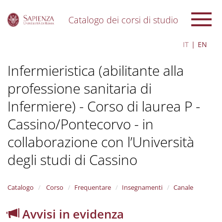
Catalogo dei corsi di studio
S
IT
EN
k
i
Infermieristica (abilitante alla
p
t
professione sanitaria di
o
m
Infermiere) - Corso di laurea P -
a
i
Cassino/Pontecorvo - in
n
c
collaborazione con l’Università
o
degli studi di Cassino
n
t
e
n
Catalogo
Corso
Frequentare
Insegnamenti
Canale
t
Avvisi in evidenza