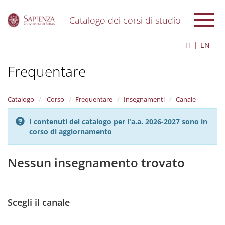
Catalogo dei corsi di studio
S
IT
EN
k
i
Frequentare
p
t
o
m
Catalogo
Corso
Frequentare
Insegnamenti
Canale
a
i
I contenuti del catalogo per l'a.a. 2026-2027 sono in
n
corso di aggiornamento
c
o
n
Nessun insegnamento trovato
t
e
n
t
Scegli il canale