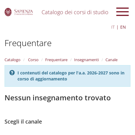
Catalogo dei corsi di studio
S
IT
EN
k
i
Frequentare
p
t
o
m
Catalogo
Corso
Frequentare
Insegnamenti
Canale
a
i
I contenuti del catalogo per l'a.a. 2026-2027 sono in
n
corso di aggiornamento
c
o
n
Nessun insegnamento trovato
t
e
n
t
Scegli il canale