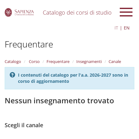
Catalogo dei corsi di studio
S
IT
EN
k
i
Frequentare
p
t
o
m
Catalogo
Corso
Frequentare
Insegnamenti
Canale
a
i
I contenuti del catalogo per l'a.a. 2026-2027 sono in
n
corso di aggiornamento
c
o
n
Nessun insegnamento trovato
t
e
n
t
Scegli il canale