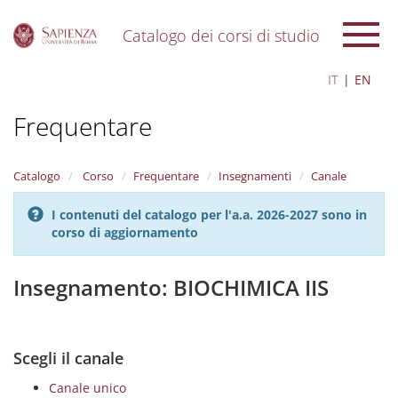
Catalogo dei corsi di studio
S
IT
EN
k
i
Frequentare
p
t
o
m
Catalogo
Corso
Frequentare
Insegnamenti
Canale
a
i
I contenuti del catalogo per l'a.a. 2026-2027 sono in
n
corso di aggiornamento
c
o
n
Insegnamento: BIOCHIMICA IIS
t
e
n
t
Scegli il canale
Canale unico