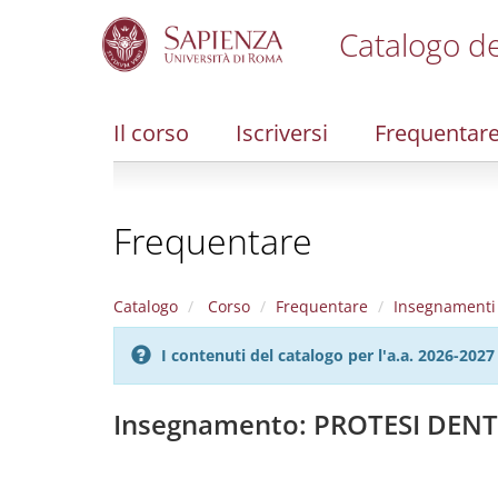
Catalogo de
S
k
i
Il corso
Iscriversi
Frequentar
p
t
o
m
Frequentare
a
i
n
c
Catalogo
Corso
Frequentare
Insegnamenti
o
n
I contenuti del catalogo per l'a.a. 2026-20
t
e
n
Insegnamento: PROTESI DENT
t