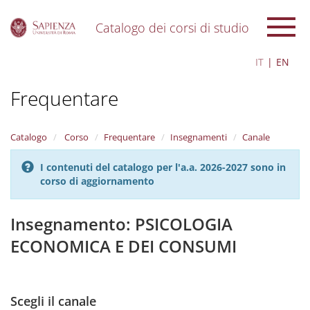
Catalogo dei corsi di studio
S
IT
EN
k
i
Frequentare
p
t
o
m
Catalogo
Corso
Frequentare
Insegnamenti
Canale
a
i
I contenuti del catalogo per l'a.a. 2026-2027 sono in
n
corso di aggiornamento
c
o
n
Insegnamento: PSICOLOGIA
t
ECONOMICA E DEI CONSUMI
e
n
t
Scegli il canale