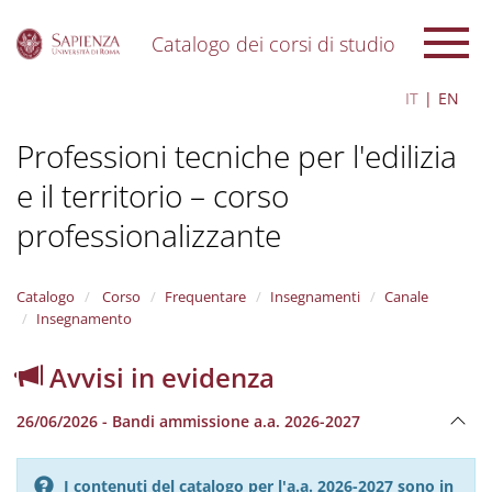
Catalogo dei corsi di studio
S
IT
EN
k
i
Professioni tecniche per l'edilizia
p
t
e il territorio – corso
o
m
professionalizzante
a
i
n
Catalogo
Corso
Frequentare
Insegnamenti
Canale
c
Insegnamento
o
n
t
Avvisi in evidenza
e
n
26/06/2026 - Bandi ammissione a.a. 2026-2027
t
I contenuti del catalogo per l'a.a. 2026-2027 sono in