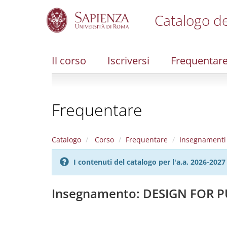
Catalogo de
S
k
i
Il corso
Iscriversi
Frequentar
p
t
o
m
Frequentare
a
i
n
c
Catalogo
Corso
Frequentare
Insegnamenti
o
n
I contenuti del catalogo per l'a.a. 2026-20
t
e
n
Insegnamento: DESIGN FOR P
t