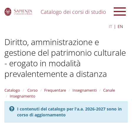
Catalogo dei corsi di studio
S
IT
EN
k
i
Diritto, amministrazione e
p
t
gestione del patrimonio culturale
o
m
- erogato in modalità
a
i
prevalentemente a distanza
n
c
o
Catalogo
Corso
Frequentare
Insegnamenti
Canale
n
Insegnamento
t
e
I contenuti del catalogo per l'a.a. 2026-2027 sono in
n
corso di aggiornamento
t