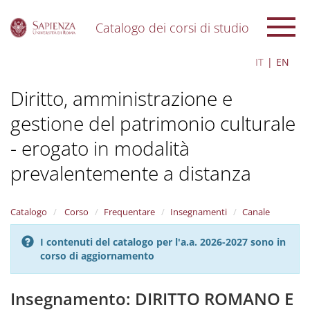
Catalogo dei corsi di studio
S
IT
EN
k
i
Diritto, amministrazione e
p
t
gestione del patrimonio culturale
o
m
- erogato in modalità
a
i
prevalentemente a distanza
n
c
o
Catalogo
Corso
Frequentare
Insegnamenti
Canale
n
t
I contenuti del catalogo per l'a.a. 2026-2027 sono in
e
corso di aggiornamento
n
t
Insegnamento: DIRITTO ROMANO E