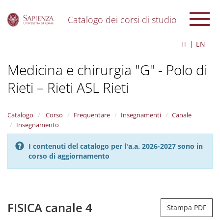
Catalogo dei corsi di studio
S
IT
EN
k
i
Medicina e chirurgia "G" - Polo di
p
t
Rieti – Rieti ASL Rieti
o
m
a
i
Catalogo
Corso
Frequentare
Insegnamenti
Canale
n
Insegnamento
c
o
I contenuti del catalogo per l'a.a. 2026-2027 sono in
n
corso di aggiornamento
t
e
n
t
FISICA canale 4
Stampa PDF