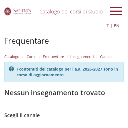
Catalogo dei corsi di studio
S
IT
EN
k
i
Frequentare
p
t
o
m
Catalogo
Corso
Frequentare
Insegnamenti
Canale
a
i
I contenuti del catalogo per l'a.a. 2026-2027 sono in
n
corso di aggiornamento
c
o
n
Nessun insegnamento trovato
t
e
n
t
Scegli il canale