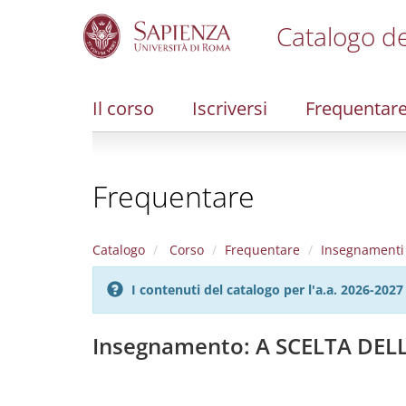
Catalogo de
S
k
i
Il corso
Iscriversi
Frequentar
p
t
o
m
Frequentare
a
i
n
c
Catalogo
Corso
Frequentare
Insegnamenti
o
n
I contenuti del catalogo per l'a.a. 2026-20
t
e
n
Insegnamento: A SCELTA DE
t