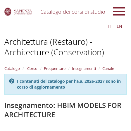
Catalogo dei corsi di studio
S
IT
EN
k
i
Architettura (Restauro) -
p
t
Architecture (Conservation)
o
m
a
i
Catalogo
Corso
Frequentare
Insegnamenti
Canale
n
c
I contenuti del catalogo per l'a.a. 2026-2027 sono in
o
corso di aggiornamento
n
t
Insegnamento: HBIM MODELS FOR
e
n
ARCHITECTURE
t