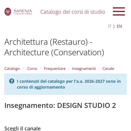
Catalogo dei corsi di studio
S
IT
EN
k
i
Architettura (Restauro) -
p
t
Architecture (Conservation)
o
m
a
i
Catalogo
Corso
Frequentare
Insegnamenti
Canale
n
c
I contenuti del catalogo per l'a.a. 2026-2027 sono in
o
corso di aggiornamento
n
t
Insegnamento: DESIGN STUDIO 2
e
n
t
Scegli il canale