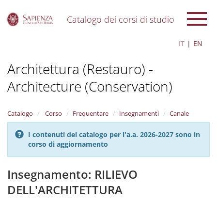
Catalogo dei corsi di studio
S
IT
EN
k
i
Architettura (Restauro) -
p
t
Architecture (Conservation)
o
m
a
i
Catalogo
Corso
Frequentare
Insegnamenti
Canale
n
c
I contenuti del catalogo per l'a.a. 2026-2027 sono in
o
corso di aggiornamento
n
t
Insegnamento: RILIEVO
e
n
DELL'ARCHITETTURA
t