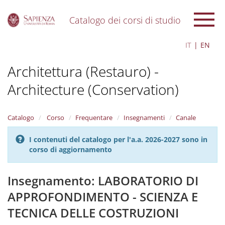
Catalogo dei corsi di studio
S
IT
EN
k
i
Architettura (Restauro) -
p
t
Architecture (Conservation)
o
m
a
i
Catalogo
Corso
Frequentare
Insegnamenti
Canale
n
c
I contenuti del catalogo per l'a.a. 2026-2027 sono in
o
corso di aggiornamento
n
t
Insegnamento: LABORATORIO DI
e
n
APPROFONDIMENTO - SCIENZA E
t
TECNICA DELLE COSTRUZIONI