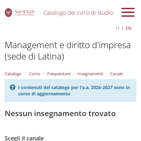
Catalogo dei corsi di studio
S
IT
EN
k
i
Management e diritto d'impresa
p
t
(sede di Latina)
o
m
a
i
Catalogo
Corso
Frequentare
Insegnamenti
Canale
n
c
I contenuti del catalogo per l'a.a. 2026-2027 sono in
o
corso di aggiornamento
n
t
Nessun insegnamento trovato
e
n
t
Scegli il canale