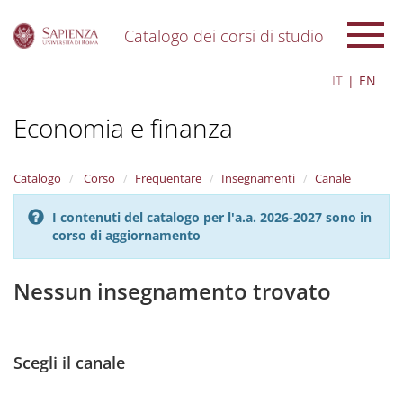
Catalogo dei corsi di studio
S
IT
EN
k
i
Economia e finanza
p
t
o
m
Catalogo
Corso
Frequentare
Insegnamenti
Canale
a
i
I contenuti del catalogo per l'a.a. 2026-2027 sono in
n
corso di aggiornamento
c
o
n
Nessun insegnamento trovato
t
e
n
t
Scegli il canale