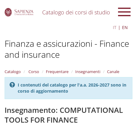
Catalogo dei corsi di studio
S
IT
EN
k
i
Finanza e assicurazioni - Finance
p
t
and insurance
o
m
a
i
Catalogo
Corso
Frequentare
Insegnamenti
Canale
n
c
I contenuti del catalogo per l'a.a. 2026-2027 sono in
o
corso di aggiornamento
n
t
Insegnamento: COMPUTATIONAL
e
n
TOOLS FOR FINANCE
t