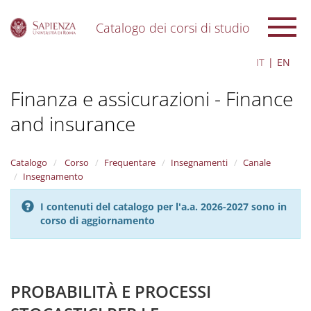
Catalogo dei corsi di studio
S
IT
EN
k
i
Finanza e assicurazioni - Finance
p
t
and insurance
o
m
a
i
Catalogo
Corso
Frequentare
Insegnamenti
Canale
n
Insegnamento
c
o
I contenuti del catalogo per l'a.a. 2026-2027 sono in
n
corso di aggiornamento
t
e
n
t
PROBABILITÀ E PROCESSI