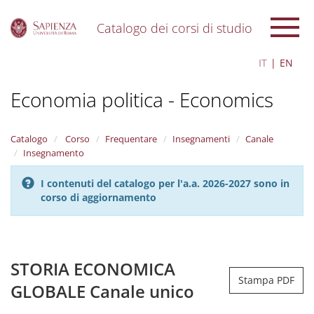
Catalogo dei corsi di studio
S
IT
EN
k
i
Economia politica - Economics
p
t
o
m
Catalogo
Corso
Frequentare
Insegnamenti
Canale
a
Insegnamento
i
n
I contenuti del catalogo per l'a.a. 2026-2027 sono in
c
corso di aggiornamento
o
n
t
e
n
STORIA ECONOMICA
t
Stampa PDF
GLOBALE Canale unico