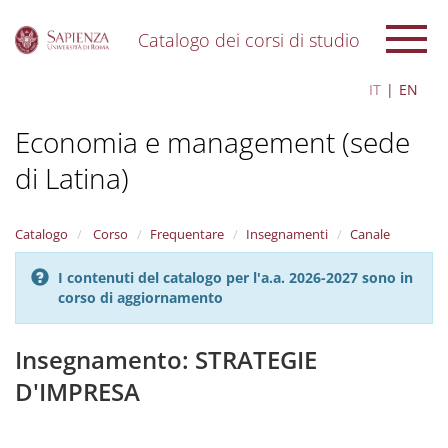
Catalogo dei corsi di studio
S
IT
EN
k
i
Economia e management (sede
p
t
di Latina)
o
m
a
i
Catalogo
Corso
Frequentare
Insegnamenti
Canale
n
c
I contenuti del catalogo per l'a.a. 2026-2027 sono in
o
corso di aggiornamento
n
t
Insegnamento: STRATEGIE
e
n
D'IMPRESA
t