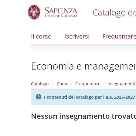
Catalogo de
S
k
i
Il corso
Iscriversi
Frequentar
p
t
o
m
Economia e management 
a
i
n
c
Catalogo
Corso
Frequentare
Insegnamenti
o
n
I contenuti del catalogo per l'a.a. 2026-20
t
e
n
Nessun insegnamento trovat
t