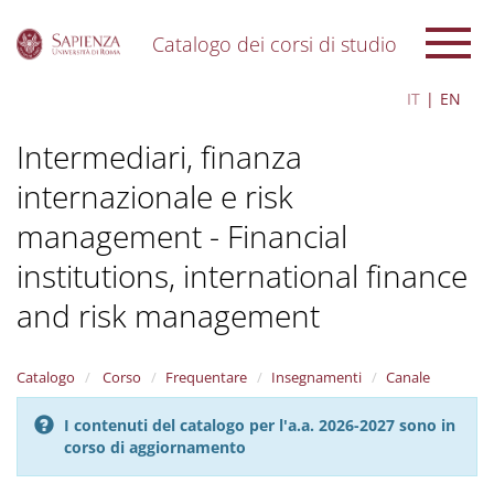
Catalogo dei corsi di studio
S
IT
EN
k
i
Intermediari, finanza
p
t
internazionale e risk
o
m
management - Financial
a
i
institutions, international finance
n
c
and risk management
o
n
t
Catalogo
Corso
Frequentare
Insegnamenti
Canale
e
n
I contenuti del catalogo per l'a.a. 2026-2027 sono in
t
corso di aggiornamento