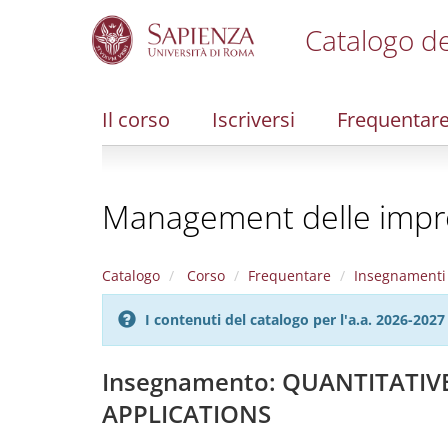
Catalogo de
S
k
i
Il corso
Iscriversi
Frequentar
p
t
o
m
Management delle impr
a
i
n
c
Catalogo
Corso
Frequentare
Insegnamenti
o
n
I contenuti del catalogo per l'a.a. 2026-20
t
e
n
Insegnamento: QUANTITATIV
t
APPLICATIONS