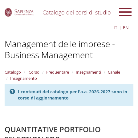
Catalogo dei corsi di studio
S
IT
EN
k
i
Management delle imprese -
p
t
Business Management
o
m
a
i
Catalogo
Corso
Frequentare
Insegnamenti
Canale
n
Insegnamento
c
o
I contenuti del catalogo per l'a.a. 2026-2027 sono in
n
corso di aggiornamento
t
e
n
t
QUANTITATIVE PORTFOLIO