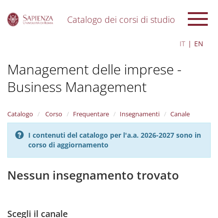
Catalogo dei corsi di studio
S
IT
EN
k
i
Management delle imprese -
p
t
Business Management
o
m
a
i
Catalogo
Corso
Frequentare
Insegnamenti
Canale
n
c
I contenuti del catalogo per l'a.a. 2026-2027 sono in
o
corso di aggiornamento
n
t
Nessun insegnamento trovato
e
n
t
Scegli il canale