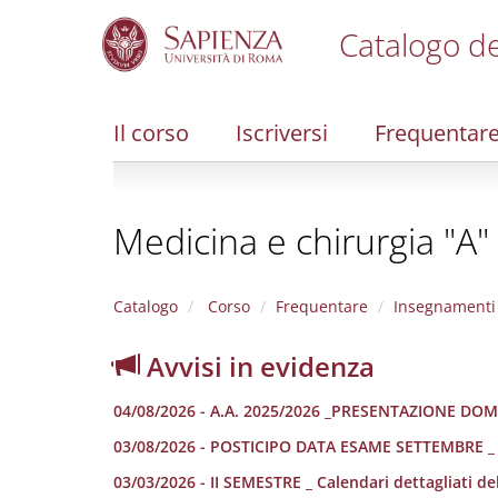
Catalogo de
S
k
i
Il corso
Iscriversi
Frequentar
p
t
o
m
Medicina e chirurgia "A"
a
i
n
c
Catalogo
Corso
Frequentare
Insegnamenti
o
n
Avvisi in evidenza
t
e
04/08/2026 - A.A. 2025/2026 _PRESENTAZIONE DOM
n
t
03/08/2026 - POSTICIPO DATA ESAME SETTEMBRE _ 
03/03/2026 - II SEMESTRE _ Calendari dettagliati dell