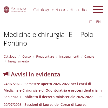
Catalogo dei corsi di studio
S
IT
EN
k
i
Medicina e chirurgia "E" - Polo
p
t
Pontino
o
m
a
i
Catalogo
Corso
Frequentare
Insegnamenti
Canale
n
Insegnamento
c
o
Avvisi in evidenza
n
t
24/07/2026 - Semestre aperto 2026-2027 per i corsi di
e
n
Medicina e Chirurgia e di Odontoiatria e protesi dentaria in
t
Sapienza. Pubblicato il decreto ministeriale 2026-2027.
20/07/2026 - Sessioni di laurea del Corso di Laurea