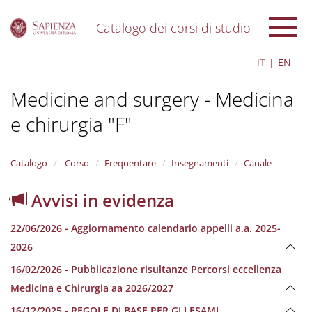
Catalogo dei corsi di studio
S
IT
EN
k
i
Medicine and surgery - Medicina
p
t
e chirurgia "F"
o
m
a
i
Catalogo
Corso
Frequentare
Insegnamenti
Canale
n
c
Avvisi in evidenza
o
n
22/06/2026 - Aggiornamento calendario appelli a.a. 2025-
t
e
2026
n
16/02/2026 - Pubblicazione risultanze Percorsi eccellenza
t
Medicina e Chirurgia aa 2026/2027
16/12/2025 - REGOLE DI BASE PER GLI ESAMI