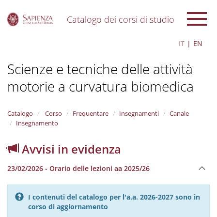
Catalogo dei corsi di studio
S
IT
EN
k
i
Scienze e tecniche delle attività
p
t
motorie a curvatura biomedica
o
m
a
i
Catalogo
Corso
Frequentare
Insegnamenti
Canale
n
Insegnamento
c
o
Avvisi in evidenza
n
t
23/02/2026 - Orario delle lezioni aa 2025/26
e
n
t
I contenuti del catalogo per l'a.a. 2026-2027 sono in
corso di aggiornamento