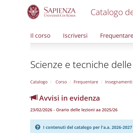
Catalogo de
S
k
i
Il corso
Iscriversi
Frequentar
p
t
o
m
Scienze e tecniche delle
a
i
n
c
Catalogo
Corso
Frequentare
Insegnamenti
o
n
Avvisi in evidenza
t
e
23/02/2026 - Orario delle lezioni aa 2025/26
n
t
I contenuti del catalogo per l'a.a. 2026-20