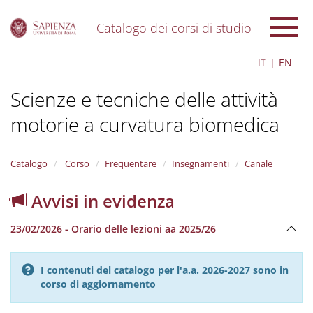
Catalogo dei corsi di studio
S
IT
EN
k
i
Scienze e tecniche delle attività
p
t
motorie a curvatura biomedica
o
m
a
i
Catalogo
Corso
Frequentare
Insegnamenti
Canale
n
c
Avvisi in evidenza
o
n
23/02/2026 - Orario delle lezioni aa 2025/26
t
e
n
I contenuti del catalogo per l'a.a. 2026-2027 sono in
t
corso di aggiornamento