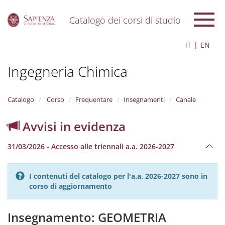
Catalogo dei corsi di studio
S
IT
EN
k
i
Ingegneria Chimica
p
t
o
m
Catalogo
Corso
Frequentare
Insegnamenti
Canale
a
i
Avvisi in evidenza
n
c
31/03/2026 - Accesso alle triennali a.a. 2026-2027
o
n
t
I contenuti del catalogo per l'a.a. 2026-2027 sono in
e
corso di aggiornamento
n
t
Insegnamento: GEOMETRIA