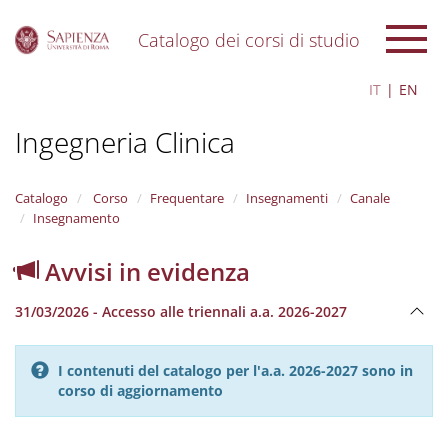
Catalogo dei corsi di studio
S
IT
EN
k
i
Ingegneria Clinica
p
t
o
m
Catalogo
Corso
Frequentare
Insegnamenti
Canale
a
Insegnamento
i
n
Avvisi in evidenza
c
o
31/03/2026 - Accesso alle triennali a.a. 2026-2027
n
t
e
I contenuti del catalogo per l'a.a. 2026-2027 sono in
n
corso di aggiornamento
t