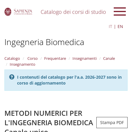
Catalogo dei corsi di studio
S
IT
EN
k
i
Ingegneria Biomedica
p
t
o
m
Catalogo
Corso
Frequentare
Insegnamenti
Canale
a
Insegnamento
i
n
I contenuti del catalogo per l'a.a. 2026-2027 sono in
c
corso di aggiornamento
o
n
t
e
n
METODI NUMERICI PER
t
L'INGEGNERIA BIOMEDICA
Stampa PDF
Canale unico