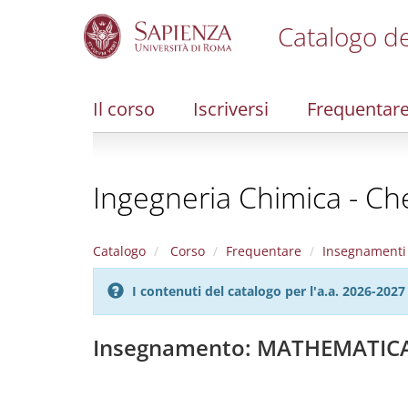
Catalogo de
S
k
i
Il corso
Iscriversi
Frequentar
p
t
o
m
Ingegneria Chimica - Ch
a
i
n
c
Catalogo
Corso
Frequentare
Insegnamenti
o
n
I contenuti del catalogo per l'a.a. 2026-20
t
e
n
Insegnamento: MATHEMATIC
t