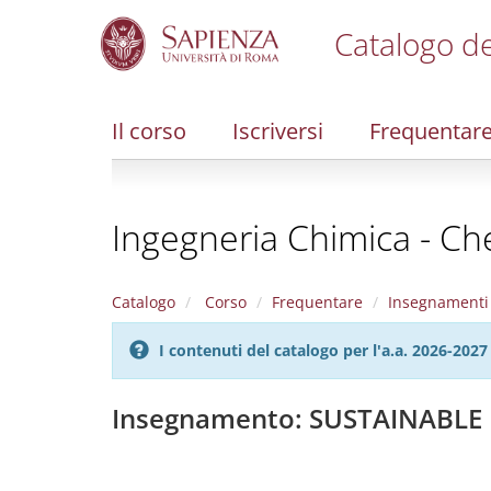
Catalogo de
S
k
i
Il corso
Iscriversi
Frequentar
p
t
o
m
Ingegneria Chimica - Ch
a
i
n
c
Catalogo
Corso
Frequentare
Insegnamenti
o
n
I contenuti del catalogo per l'a.a. 2026-20
t
e
n
Insegnamento: SUSTAINABLE
t