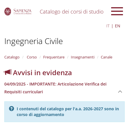
Catalogo dei corsi di studio
S
IT
EN
k
i
Ingegneria Civile
p
t
o
m
Catalogo
Corso
Frequentare
Insegnamenti
Canale
a
i
Avvisi in evidenza
n
c
04/09/2025 - IMPORTANTE: Articolazione Verifica dei
o
n
Requisiti curriculari
t
e
n
I contenuti del catalogo per l'a.a. 2026-2027 sono in
t
corso di aggiornamento