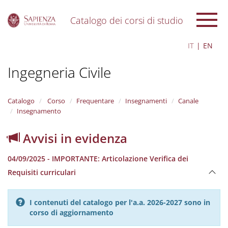
Catalogo dei corsi di studio
S
IT
EN
k
i
Ingegneria Civile
p
t
o
m
Catalogo
Corso
Frequentare
Insegnamenti
Canale
a
Insegnamento
i
n
Avvisi in evidenza
c
o
04/09/2025 - IMPORTANTE: Articolazione Verifica dei
n
t
Requisiti curriculari
e
n
t
I contenuti del catalogo per l'a.a. 2026-2027 sono in
corso di aggiornamento