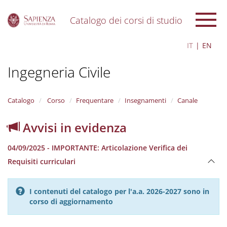
Catalogo dei corsi di studio
S
IT
EN
k
i
Ingegneria Civile
p
t
o
m
Catalogo
Corso
Frequentare
Insegnamenti
Canale
a
i
Avvisi in evidenza
n
c
04/09/2025 - IMPORTANTE: Articolazione Verifica dei
o
n
Requisiti curriculari
t
e
n
I contenuti del catalogo per l'a.a. 2026-2027 sono in
t
corso di aggiornamento