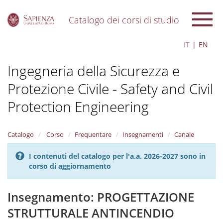
Catalogo dei corsi di studio
S
IT
EN
k
i
Ingegneria della Sicurezza e
p
t
Protezione Civile - Safety and Civil
o
m
Protection Engineering
a
i
n
Catalogo
Corso
Frequentare
Insegnamenti
Canale
c
o
n
I contenuti del catalogo per l'a.a. 2026-2027 sono in
t
corso di aggiornamento
e
n
Insegnamento: PROGETTAZIONE
t
STRUTTURALE ANTINCENDIO