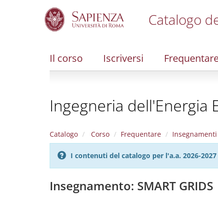
Catalogo de
S
k
i
Il corso
Iscriversi
Frequentar
p
t
o
m
Ingegneria dell'Energia E
a
i
n
c
Catalogo
Corso
Frequentare
Insegnamenti
o
n
I contenuti del catalogo per l'a.a. 2026-20
t
e
n
Insegnamento: SMART GRIDS
t