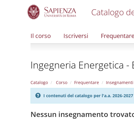
Catalogo de
S
k
i
Il corso
Iscriversi
Frequentar
p
t
o
m
Ingegneria Energetica -
a
i
n
c
Catalogo
Corso
Frequentare
Insegnamenti
o
n
I contenuti del catalogo per l'a.a. 2026-20
t
e
n
Nessun insegnamento trovat
t