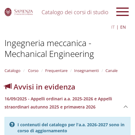
Catalogo dei corsi di studio
S
IT
EN
k
i
Ingegneria meccanica -
p
t
Mechanical Engineering
o
m
a
i
Catalogo
Corso
Frequentare
Insegnamenti
Canale
n
c
Avvisi in evidenza
o
n
16/09/2025 - Appelli ordinari a.a. 2025-2026 e Appelli
t
e
straordinari autunno 2025 e primavera 2026
n
t
I contenuti del catalogo per l'a.a. 2026-2027 sono in
corso di aggiornamento