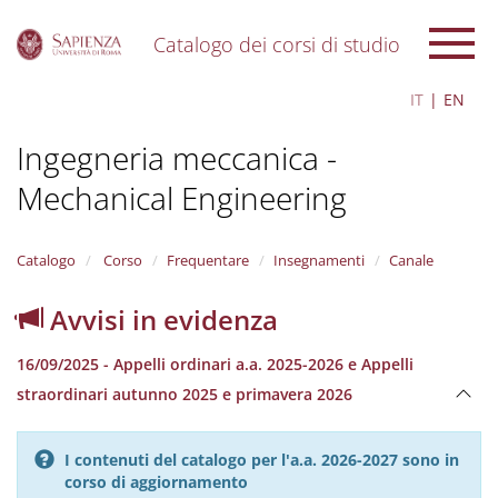
Catalogo dei corsi di studio
S
IT
EN
k
i
Ingegneria meccanica -
p
t
Mechanical Engineering
o
m
a
i
Catalogo
Corso
Frequentare
Insegnamenti
Canale
n
c
Avvisi in evidenza
o
n
16/09/2025 - Appelli ordinari a.a. 2025-2026 e Appelli
t
e
straordinari autunno 2025 e primavera 2026
n
t
I contenuti del catalogo per l'a.a. 2026-2027 sono in
corso di aggiornamento