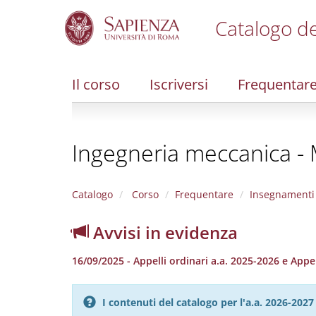
Catalogo de
S
k
i
Il corso
Iscriversi
Frequentar
p
t
o
m
Ingegneria meccanica -
a
i
n
c
Catalogo
Corso
Frequentare
Insegnamenti
o
n
Avvisi in evidenza
t
e
16/09/2025 - Appelli ordinari a.a. 2025-2026 e App
n
t
I contenuti del catalogo per l'a.a. 2026-20