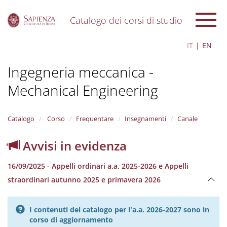
Catalogo dei corsi di studio
S
IT
EN
k
i
Ingegneria meccanica -
p
t
Mechanical Engineering
o
m
a
i
Catalogo
Corso
Frequentare
Insegnamenti
Canale
n
c
Avvisi in evidenza
o
n
16/09/2025 - Appelli ordinari a.a. 2025-2026 e Appelli
t
e
straordinari autunno 2025 e primavera 2026
n
t
I contenuti del catalogo per l'a.a. 2026-2027 sono in
corso di aggiornamento